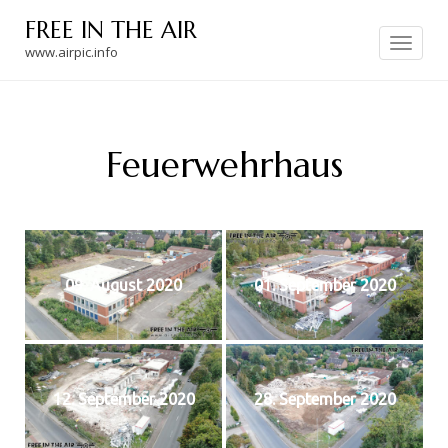
Skip
FREE IN THE AIR
to
Toggle
navigation
www.airpic.info
content
Feuerwehrhaus
09. August 2020
01. September 2020
12. September 2020
28. September 2020