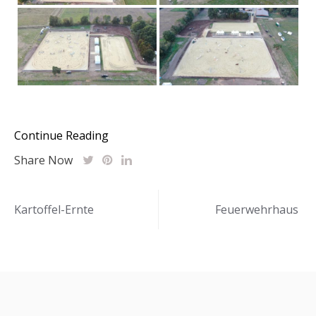
Continue Reading
Share Now
Beitragsnavigation
Kartoffel-Ernte
Feuerwehrhaus