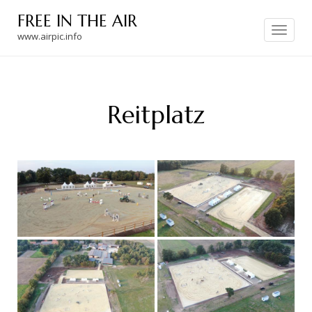
Skip
FREE IN THE AIR
to
Toggle
navigation
www.airpic.info
content
Reitplatz